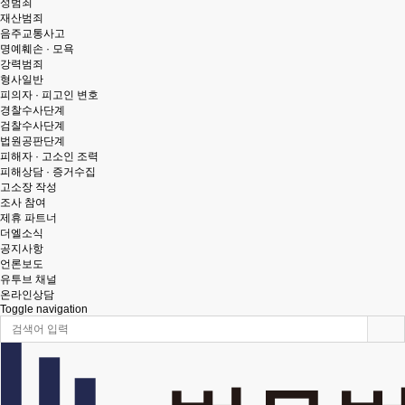
성범죄
재산범죄
음주교통사고
명예훼손 · 모욕
강력범죄
형사일반
피의자 · 피고인 변호
경찰수사단계
검찰수사단계
법원공판단계
피해자 · 고소인 조력
피해상담 · 증거수집
고소장 작성
조사 참여
제휴 파트너
더엘소식
공지사항
언론보도
유투브 채널
온라인상담
Toggle navigation